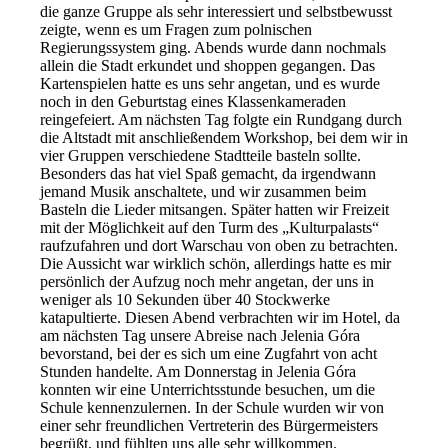
die ganze Gruppe als sehr interessiert und selbstbewusst
zeigte, wenn es um Fragen zum polnischen
Regierungssystem ging. Abends wurde dann nochmals
allein die Stadt erkundet und shoppen gegangen. Das
Kartenspielen hatte es uns sehr angetan, und es wurde
noch in den Geburtstag eines Klassenkameraden
reingefeiert. Am nächsten Tag folgte ein Rundgang durch
die Altstadt mit anschließendem Workshop, bei dem wir in
vier Gruppen verschiedene Stadtteile basteln sollte.
Besonders das hat viel Spaß gemacht, da irgendwann
jemand Musik anschaltete, und wir zusammen beim
Basteln die Lieder mitsangen. Später hatten wir Freizeit
mit der Möglichkeit auf den Turm des „Kulturpalasts“
raufzufahren und dort Warschau von oben zu betrachten.
Die Aussicht war wirklich schön, allerdings hatte es mir
persönlich der Aufzug noch mehr angetan, der uns in
weniger als 10 Sekunden über 40 Stockwerke
katapultierte. Diesen Abend verbrachten wir im Hotel, da
am nächsten Tag unsere Abreise nach Jelenia Góra
bevorstand, bei der es sich um eine Zugfahrt von acht
Stunden handelte. Am Donnerstag in Jelenia Góra
konnten wir eine Unterrichtsstunde besuchen, um die
Schule kennenzulernen. In der Schule wurden wir von
einer sehr freundlichen Vertreterin des Bürgermeisters
begrüßt, und fühlten uns alle sehr willkommen.