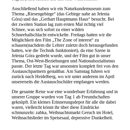
Anschließend haben wir ein Naturkundemuseum zum
Thema „Riesengebirge“ (das Gebirge nahe an Jelenia
Góra) und das „Gerhart Hauptmann Haus“ besucht. Bei
der zweiten Station lag zum ersten Mal richtig viel
Schnee, was sich sofort zu einer wilden
Schneeballschlacht entwickelte. Freitags hatten wir die
Möglichkeit den Film „The Zone of interest“ zu
schauen(nachdem die Lehrer zuletzt doch herausgefunden
hatten, wie die Technik funktioniert), da eine Szene in
Jelenia Góra gedreht wurde, und der Film gut in unser
Thema, Ost-West-Beziehungen und Nationalsozialismus
passte. Der letzte Tag war ansonsten komplett frei von den
Austauschpartnern gestaltbar. Am Samstag fuhren wir
zurück nach Heidelberg, wo wir unter anderem im April
unsererseits die Austauschschüler empfangen werden.
Die gesamte Reise war eine wunderbare Erfahrung und in
unserer Gruppe wurden von Tag 1 ab Freundschaften
geknüpft. Ein kleines Erinnerungsdepot für alle die dabei
waren, vielleicht könnt ihr über diese Eindrücke
schmunzeln: zabka, Weihnachtsmarkt Geruch im Hotel,
Weihnachtslieder im Speisesaal, depressive Dunkelheit.