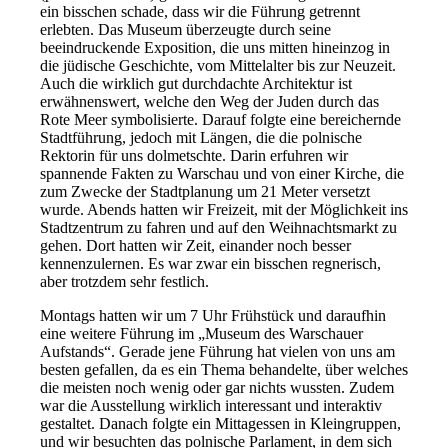
ein bisschen schade, dass wir die Führung getrennt
erlebten. Das Museum überzeugte durch seine
beeindruckende Exposition, die uns mitten hineinzog in
die jüdische Geschichte, vom Mittelalter bis zur Neuzeit.
Auch die wirklich gut durchdachte Architektur ist
erwähnenswert, welche den Weg der Juden durch das
Rote Meer symbolisierte. Darauf folgte eine bereichernde
Stadtführung, jedoch mit Längen, die die polnische
Rektorin für uns dolmetschte. Darin erfuhren wir
spannende Fakten zu Warschau und von einer Kirche, die
zum Zwecke der Stadtplanung um 21 Meter versetzt
wurde. Abends hatten wir Freizeit, mit der Möglichkeit ins
Stadtzentrum zu fahren und auf den Weihnachtsmarkt zu
gehen. Dort hatten wir Zeit, einander noch besser
kennenzulernen. Es war zwar ein bisschen regnerisch,
aber trotzdem sehr festlich.
Montags hatten wir um 7 Uhr Frühstück und daraufhin
eine weitere Führung im „Museum des Warschauer
Aufstands“. Gerade jene Führung hat vielen von uns am
besten gefallen, da es ein Thema behandelte, über welches
die meisten noch wenig oder gar nichts wussten. Zudem
war die Ausstellung wirklich interessant und interaktiv
gestaltet. Danach folgte ein Mittagessen in Kleingruppen,
und wir besuchten das polnische Parlament, in dem sich