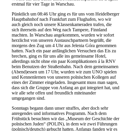
erstmal für vier Tage in Warschau.
Pünktlich um 08:46 Uhr ging es für uns vom Heidelberger
Hauptbahnhof nach Frankfurt zum Flughafen, wo wir
auch gleich noch unsere Klassenkameraden trafen, die
sich ihrerseits auf den Weg nach Tampere, Finnland
machten. In Warschau angekommen, wurden wir sofort
herzlichst von unseren Austauschpartnern begrüßt, die
morgens den Zug um 4 Uhr aus Jelenia Góra genommen
hatten. Nach ein paar anfänglichen Versuchen das Eis zu
brechen, ging es für uns alle ins gemeinsame Hotel,
allerdings nicht ohne ein paar Komplikationen á la RNV
beim Benutzen der Straßenbahn. Nach dem gemeinsamen
(Abend)essen um 17 Uhr, wurden wir zum UNO spielen
und Kennenlernen von unseren polnischen Kollegen auf
eines der Zimmer eingeladen. Insgesamt muss man sagen,
dass sich die Gruppe von Anfang an gut integriert hat, und
wir alle sehr offen und freundlich miteinander
umgegangen sind.
Sonntags begann dann unser straffes, aber doch sehr
anregendes und informatives Programm. Nach dem
Frühstück besuchten wir das „Museum der Geschichte der
polnischen Juden“ (POLIN), in dem wir zwei Führungen
(polnisch/deutsch) gebucht hatten. Anfangs fanden wir es