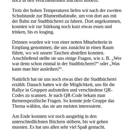
noch in den verschiedensten Büchern stöbern.
Trotz der hohen Temperaturen liefen wir nach der zweiten
Schulstunde zur Blumenthalstraße, um von dort aus mit
der Bahn zur Stadtbücherei zu fahren. Dort angekommen,
konnten wir zur Stärkung noch kurz etwas essen und
trinken, bis es losging.
Drinnen wurden wir von einer netten Mitarbeiterin in
Empfang genommen, die uns zunächst in einen Raum
führte, wo wir unsere Taschen abstellen konnten.
Anschließend stellte sie uns einige Fragen, wie z. B. „Wer
war denn schon einmal in der Stadtbücherei?“ oder „Was
kann man hier ausleihen?“.
Natürlich hat sie uns noch etwas über die Stadtbücherei
erzählt. Danach hatten wir die Möglichkeit, uns für die
Rallye in Gruppen aufzuteilen und verschiedene QR-
Codes zu scannen. Je nach QR-Code bekam man
themenspezifische Fragen. So konnte jede Gruppe das
Thema wählen, das sie am meisten interessierte.
Am Ende konnten wir noch ausgiebig in den
unterschiedlichsten Büchern stöbern, bis wir gehen
mussten. Es hat uns allen sehr viel Spaß gemacht.