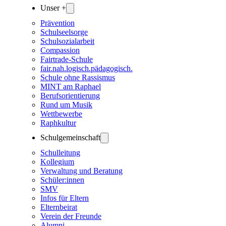
Unser +
Prävention
Schulseelsorge
Schulsozialarbeit
Compassion
Fairtrade-Schule
fair.nah.logisch.pädagogisch.
Schule ohne Rassismus
MINT am Raphael
Berufsorientierung
Rund um Musik
Wettbewerbe
Raphkultur
Schulgemeinschaft
Schulleitung
Kollegium
Verwaltung und Beratung
Schüler:innen
SMV
Infos für Eltern
Elternbeirat
Verein der Freunde
Alumni