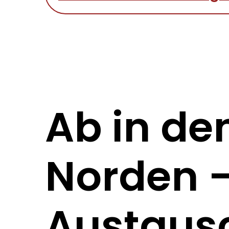
Ab in de
Norden –
Austaus