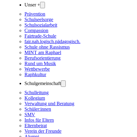
Unser +
Prävention
Schulseelsorge
Schulsozialarbeit
Compassion
Fairtrade-Schule
fair.nah.logisch.pädagogisch.
Schule ohne Rassismus
MINT am Raphael
Berufsorientierung
Rund um Musik
Wettbewerbe
Raphkultur
Schulgemeinschaft
Schulleitung
Kollegium
Verwaltung und Beratung
Schüler:innen
SMV
Infos für Eltern
Elternbeirat
Verein der Freunde
Alumni