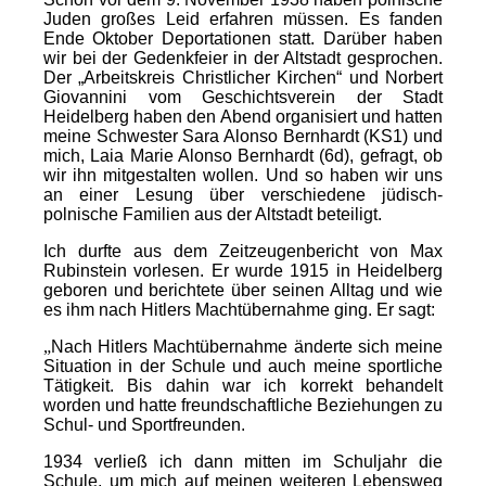
Juden großes Leid erfahren müssen. Es fanden
Ende Oktober Deportationen statt. Darüber haben
wir bei der Gedenkfeier in der Altstadt gesprochen.
Der „Arbeitskreis Christlicher Kirchen“ und Norbert
Giovannini vom Geschichtsverein der Stadt
Heidelberg haben den Abend organisiert und hatten
meine Schwester Sara Alonso Bernhardt (KS1) und
mich, Laia Marie Alonso Bernhardt (6d), gefragt, ob
wir ihn mitgestalten wollen. Und so haben wir uns
an einer Lesung über verschiedene jüdisch-
polnische Familien aus der Altstadt beteiligt.
Ich durfte aus dem Zeitzeugenbericht von Max
Rubinstein vorlesen. Er wurde 1915 in Heidelberg
geboren und berichtete über seinen Alltag und wie
es ihm nach Hitlers Machtübernahme ging. Er sagt:
„
Nach Hitlers Machtübernahme änderte sich meine
Situation in der Schule und auch meine sportliche
Tätigkeit. Bis dahin war ich korrekt behandelt
worden und hatte freundschaftliche Beziehungen zu
Schul- und Sportfreunden.
1934 verließ ich dann mitten im Schuljahr die
Schule, um mich auf meinen weiteren Lebensweg