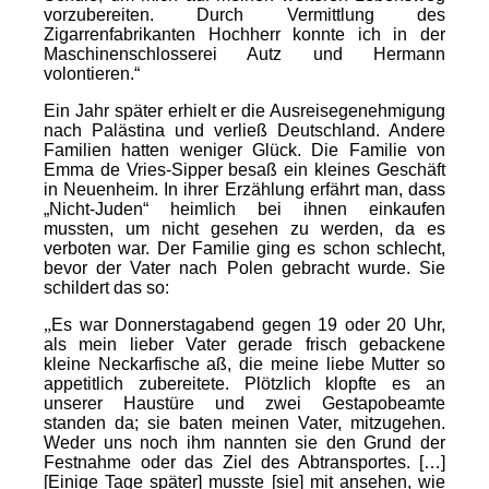
vorzubereiten. Durch Vermittlung des
Zigarrenfabrikanten Hochherr konnte ich in der
Maschinenschlosserei Autz und Hermann
volontieren.“
Ein Jahr später erhielt er die Ausreisegenehmigung
nach Palästina und verließ Deutschland. Andere
Familien hatten weniger Glück. Die Familie von
Emma de Vries-Sipper besaß ein kleines Geschäft
in Neuenheim. In ihrer Erzählung erfährt man, dass
„Nicht-Juden“ heimlich bei ihnen einkaufen
mussten, um nicht gesehen zu werden, da es
verboten war. Der Familie ging es schon schlecht,
bevor der Vater nach Polen gebracht wurde. Sie
schildert das so:
„
Es war Donnerstagabend gegen 19 oder 20 Uhr,
als mein lieber Vater gerade frisch gebackene
kleine Neckarfische aß, die meine liebe Mutter so
appetitlich zubereitete. Plötzlich klopfte es an
unserer Haustüre und zwei Gestapobeamte
standen da; sie baten meinen Vater, mitzugehen.
Weder uns noch ihm nannten sie den Grund der
Festnahme oder das Ziel des Abtransportes. […]
[Einige Tage später] musste [sie] mit ansehen, wie