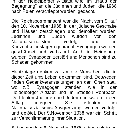
In der Heidelberger Altstadt wird im „Haus der
Begegnung“ an die Jüdinnen und Juden, die 1938
nach Polen verschleppt wurden, gedacht.
Die Reichspogromnacht war die Nacht vom 9. auf
den 10. November 1938, in der jüdische Geschäfte
und Häuser zerschlagen und demoliert wurden.
Jüdinnen und Juden wurden von den
Nationalsozialisten verfolgt und in
Konzentrationslagern gebracht. Synagogen wurden
geschändet und verbrannt. Auch in Heidelberg
wurden Synagogen zerstört und Menschen sind zu
Schaden gekommen
Heutzutage denken wir an die Menschen, die in
dieser Zeit ums Leben gekommen sind. Deswegen
finden Gedenkveranstaltungen an den Orten statt,
wo z.B. Synagogen standen, wie in der
Heidelberger Altstadt und im Stadtteil Rohrbach.
Dort lebten Jüdinnen und Juden und waren in den
Alltag integriert. Sie erlebten im
Nationalsozialismus Ausgrenzung, wurden verfolgt
und getötet. Der 9.November 1938 war ein Schritt
zur Verschlimmerung ihrer Situation.
Schon vor dem 9. November 1938 haben polnische