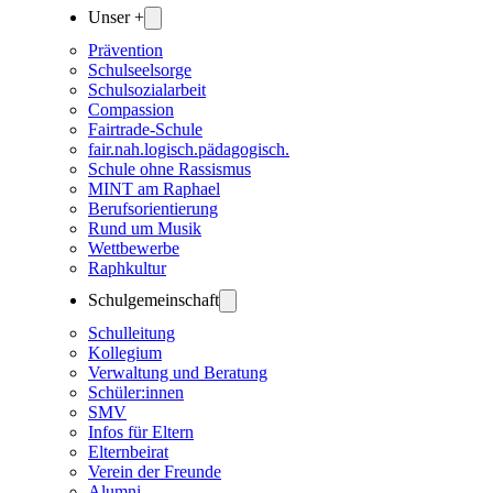
Unser +
Prävention
Schulseelsorge
Schulsozialarbeit
Compassion
Fairtrade-Schule
fair.nah.logisch.pädagogisch.
Schule ohne Rassismus
MINT am Raphael
Berufsorientierung
Rund um Musik
Wettbewerbe
Raphkultur
Schulgemeinschaft
Schulleitung
Kollegium
Verwaltung und Beratung
Schüler:innen
SMV
Infos für Eltern
Elternbeirat
Verein der Freunde
Alumni