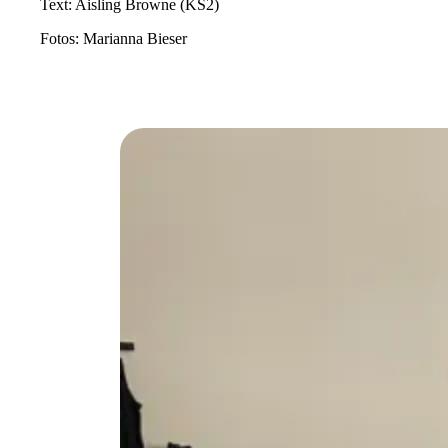
Text: Aisling Browne (KS2)
Fotos: Marianna Bieser