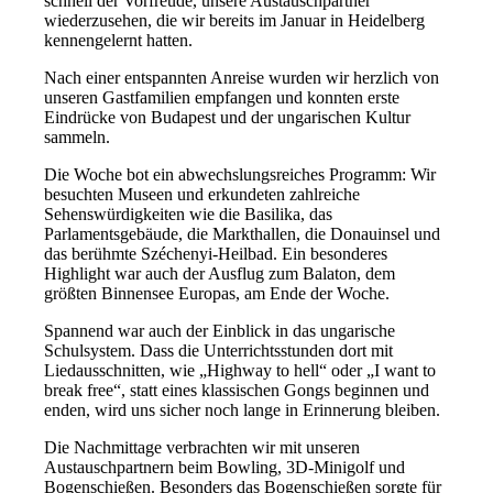
schnell der Vorfreude, unsere Austauschpartner
wiederzusehen, die wir bereits im Januar in Heidelberg
kennengelernt hatten.
Nach einer entspannten Anreise wurden wir herzlich von
unseren Gastfamilien empfangen und konnten erste
Eindrücke von Budapest und der ungarischen Kultur
sammeln.
Die Woche bot ein abwechslungsreiches Programm: Wir
besuchten Museen und erkundeten zahlreiche
Sehenswürdigkeiten wie die Basilika, das
Parlamentsgebäude, die Markthallen, die Donauinsel und
das berühmte Széchenyi-Heilbad. Ein besonderes
Highlight war auch der Ausflug zum Balaton, dem
größten Binnensee Europas, am Ende der Woche.
Spannend war auch der Einblick in das ungarische
Schulsystem. Dass die Unterrichtsstunden dort mit
Liedausschnitten, wie „Highway to hell“ oder „I want to
break free“, statt eines klassischen Gongs beginnen und
enden, wird uns sicher noch lange in Erinnerung bleiben.
Die Nachmittage verbrachten wir mit unseren
Austauschpartnern beim Bowling, 3D-Minigolf und
Bogenschießen. Besonders das Bogenschießen sorgte für